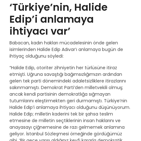
‘Türkiye’nin, Halide
Edip’i anlamaya
ihtiyacı var’
Babacan, kadın hakları mücadelesinin önde gelen
isimlerinden Halide Edip Adıvar’ı anlamaya bugün de
ihtiyaç olduğunu söyledi:
“Halide Edip, otoriter zihniyetin her türlüsüne itiraz
etmişti. Uğruna savaştığı bağımsızlığımızın ardından
gelen tek parti dönemindeki adaletsizliklere itirazlarını
sakınmamıştı. Demokrat Parti’den milletvekili olmuş;
ancak kendi partisinin demokratlığa sığmayan
tutumlarını eleştirmekten geri durmamıştı. Türkiye’nin
Halide Edip’i anlamaya ihtiyacı olduğunu düşünüyorum.
Halide Edip; milletin kaderini tek bir şahsa teslim
etmesine de milletin seçtiklerinin insan haklarını ve
anayasayı çiğnemesine de razı gelmemek anlamına
geliyor. İstanbul Sözleşmesi örneğinde gördüğümüz
gibi, ‘Bir gece yarısı aldığınız keyfi kararla demokratik